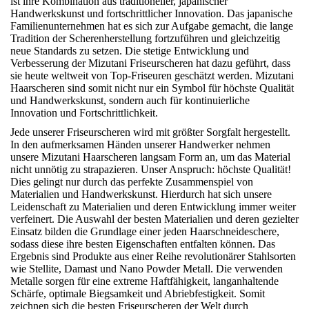
ist ihre Kombination aus traditioneller, japanischer
Handwerkskunst und fortschrittlicher Innovation. Das japanische
Familienunternehmen hat es sich zur Aufgabe gemacht, die lange
Tradition der Scherenherstellung fortzuführen und gleichzeitig
neue Standards zu setzen. Die stetige Entwicklung und
Verbesserung der Mizutani Friseurscheren hat dazu geführt, dass
sie heute weltweit von Top-Friseuren geschätzt werden. Mizutani
Haarscheren sind somit nicht nur ein Symbol für höchste Qualität
und Handwerkskunst, sondern auch für kontinuierliche
Innovation und Fortschrittlichkeit.
Jede unserer Friseurscheren wird mit größter Sorgfalt hergestellt.
In den aufmerksamen Händen unserer Handwerker nehmen
unsere Mizutani Haarscheren langsam Form an, um das Material
nicht unnötig zu strapazieren. Unser Anspruch: höchste Qualität!
Dies gelingt nur durch das perfekte Zusammenspiel von
Materialien und Handwerkskunst. Hierdurch hat sich unsere
Leidenschaft zu Materialien und deren Entwicklung immer weiter
verfeinert. Die Auswahl der besten Materialien und deren gezielter
Einsatz bilden die Grundlage einer jeden Haarschneideschere,
sodass diese ihre besten Eigenschaften entfalten können. Das
Ergebnis sind Produkte aus einer Reihe revolutionärer Stahlsorten
wie Stellite, Damast und Nano Powder Metall. Die verwenden
Metalle sorgen für eine extreme Haftfähigkeit, langanhaltende
Schärfe, optimale Biegsamkeit und Abriebfestigkeit. Somit
zeichnen sich die besten Friseurscheren der Welt durch