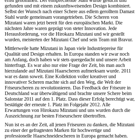
ernst genommen. Der entsprechende Stahl wurde gesucht und
gefunden und mit einem zukunftsweisenden Design kombiniert.
Selbst der Wunsch nach einer Schere aus edlem gerolltem Damast
Stahl wurde gemeinsam vorangetrieben. Die Scheren von
Mizutani waren jetzt bereit für den europäischen Markt. Die
nächsten Jahre waren geprägt von steter Innovation. Jede
Herausforderung, vor die Hirokazu Mizutani und wir gestellt
wurden, meisterten der Mizutani Chef und sein Team mit Bravur.
Mittlerweile hatte Mizutani in Japan viele Industriepreise für
Qualität und Design erhalten. In Europa standen wir zwar noch
am Anfang, doch haben wir stets quergedacht und unsere Arbeit
hinterfragt. Es war also nur eine Frage der Zeit, bis man auch
hierzulande auf Mizutani Haarscheren aufmerksam wurde. 2011
war es dann soweit. Eine Kollektion voller kreativer und
innovativer Scheren machte sich auf den Weg, die Welt der
Friseurscheren zu revolutionieren. Das Feedback der Friseure in
Deutschland war überwältigend und brachte unsere Schere beim
Salonstar 2011 auf den 1. Platz. Dass dieser Erfolg berechtigt war,
bestätigte der erneute 1. Platz im Folgejahr 2012. Alle
Erwartungen von Hirokazu Mizutani und uns wurden durch die
Auszeichnung zur besten Friseurschere übertroffen.
Nun ist es an der Zeit, all jenen Friseuren zu danken, die Mizutani
zu einer der gefragtesten Marken für hochwertige und
professionelle Haarschneidescheren in Europa gemacht haben.