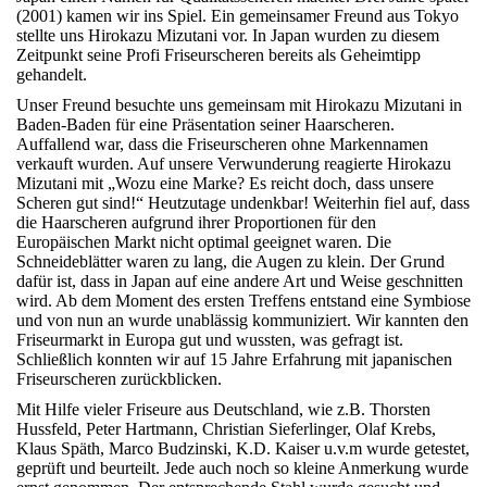
(2001) kamen wir ins Spiel. Ein gemeinsamer Freund aus Tokyo
stellte uns Hirokazu Mizutani vor. In Japan wurden zu diesem
Zeitpunkt seine Profi Friseurscheren bereits als Geheimtipp
gehandelt.
Unser Freund besuchte uns gemeinsam mit Hirokazu Mizutani in
Baden-Baden für eine Präsentation seiner Haarscheren.
Auffallend war, dass die Friseurscheren ohne Markennamen
verkauft wurden. Auf unsere Verwunderung reagierte Hirokazu
Mizutani mit „Wozu eine Marke? Es reicht doch, dass unsere
Scheren gut sind!“ Heutzutage undenkbar! Weiterhin fiel auf, dass
die Haarscheren aufgrund ihrer Proportionen für den
Europäischen Markt nicht optimal geeignet waren. Die
Schneideblätter waren zu lang, die Augen zu klein. Der Grund
dafür ist, dass in Japan auf eine andere Art und Weise geschnitten
wird. Ab dem Moment des ersten Treffens entstand eine Symbiose
und von nun an wurde unablässig kommuniziert. Wir kannten den
Friseurmarkt in Europa gut und wussten, was gefragt ist.
Schließlich konnten wir auf 15 Jahre Erfahrung mit japanischen
Friseurscheren zurückblicken.
Mit Hilfe vieler Friseure aus Deutschland, wie z.B. Thorsten
Hussfeld, Peter Hartmann, Christian Sieferlinger, Olaf Krebs,
Klaus Späth, Marco Budzinski, K.D. Kaiser u.v.m wurde getestet,
geprüft und beurteilt. Jede auch noch so kleine Anmerkung wurde