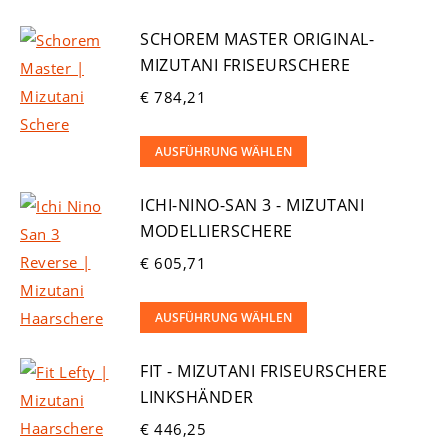
können
auf
SCHOREM MASTER ORIGINAL-
der
MIZUTANI FRISEURSCHERE
Produktseite
€
784,21
gewählt
werden
Dieses
AUSFÜHRUNG WÄHLEN
Produkt
ICHI-NINO-SAN 3 - MIZUTANI
weist
MODELLIERSCHERE
mehrere
Varianten
€
605,71
auf.
Dieses
Die
AUSFÜHRUNG WÄHLEN
Produkt
Optionen
FIT - MIZUTANI FRISEURSCHERE
weist
können
LINKSHÄNDER
mehrere
auf
Varianten
€
446,25
der