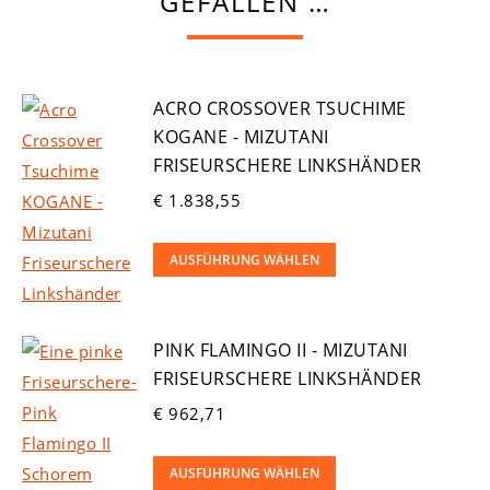
GEFALLEN …
ACRO CROSSOVER TSUCHIME
KOGANE - MIZUTANI
FRISEURSCHERE LINKSHÄNDER
€
1.838,55
Dieses
AUSFÜHRUNG WÄHLEN
Produkt
weist
PINK FLAMINGO II - MIZUTANI
mehrere
FRISEURSCHERE LINKSHÄNDER
Varianten
auf.
€
962,71
Die
Dieses
Optionen
AUSFÜHRUNG WÄHLEN