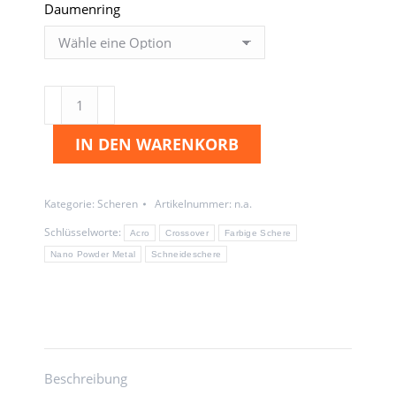
Daumenring
Crossover
Stealth
IN DEN WARENKORB
-
Mizutani
Friseurschere
Kategorie:
Scheren
Artikelnummer:
n.a.
Menge
Schlüsselworte:
Acro
Crossover
Farbige Schere
Nano Powder Metal
Schneideschere
Beschreibung