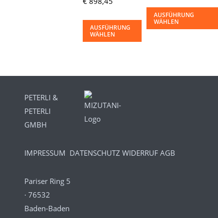
€
898,45
gewählt
AUSFÜHRUNG
werden
WÄHLEN
Dieses
AUSFÜHRUNG
WÄHLEN
Produkt
weist
mehrere
Varianten
auf.
PETERLI &
Die
PETERLI
Optionen
GMBH
können
auf
IMPRESSUM
DATENSCHUTZ
WIDERRUF
AGB
der
Produktseite
Pariser Ring 5
gewählt
· 76532
werden
Baden-Baden