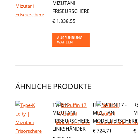
MIZUTANI
FRISEURSCHERE
€
1.838,55
Dieses
AUSFÜHRUNG
WÄHLEN
Produkt
weist
mehrere
Varianten
auf.
ÄHNLICHE PRODUKTE
Die
Optionen
TYPE K -
FIT PUFFIN 17 -
R
können
MIZUTANI
MIZUTANI
M
auf
FRISEURSCHERE
MODELLIERSCHERE
F
der
LINKSHÄNDER
€
724,71
€
Produktseite