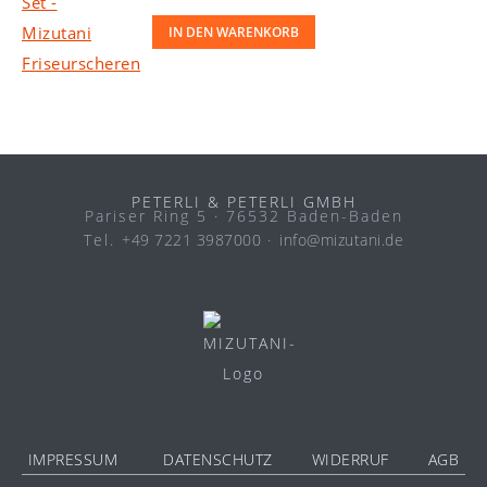
IN DEN WARENKORB
PETERLI & PETERLI GMBH
Pariser Ring 5 · 76532 Baden-Baden
Tel.
+49 7221 3987000
·
info@mizutani.de
IMPRESSUM
DATENSCHUTZ
WIDERRUF
AGB