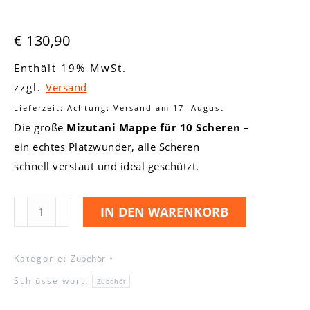
€
130,90
Enthält 19% MwSt.
zzgl.
Versand
Lieferzeit: Achtung: Versand am 17. August
Die große
Mizutani Mappe für 10 Scheren
–
ein echtes Platzwunder, alle Scheren
schnell verstaut und ideal geschützt.
Mizutani
IN DEN WARENKORB
Scherenmappe
für
Kategorie:
Zubehör
10
Schlüsselwort:
Scheren
Zubehör
-