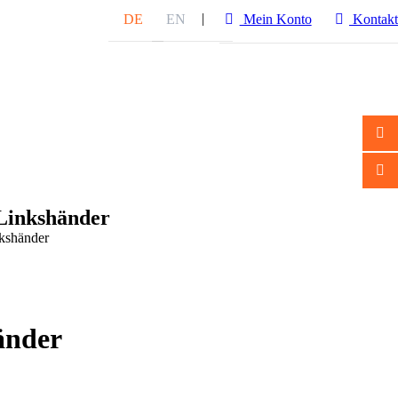
Mein Konto
Kontakt
DE
EN
+49 7221 3987000
Linkshänder
kshänder
änder