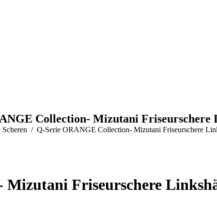
hrung & Widerrufsformular
AGB
Impressum
Datenschutzerklärung
ANGE Collection- Mizutani Friseurschere 
here:
Scheren
Q-Serie ORANGE Collection- Mizutani Friseurschere Lin
 Mizutani Friseurschere Linksh