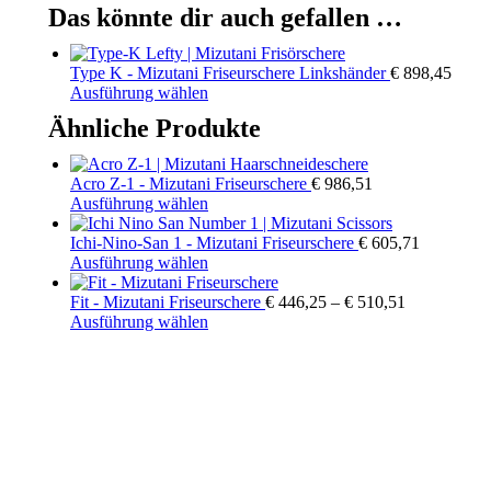
Das könnte dir auch gefallen …
Type K - Mizutani Friseurschere Linkshänder
€
898,45
Dieses
Ausführung wählen
Produkt
Ähnliche Produkte
weist
mehrere
Varianten
Acro Z-1 - Mizutani Friseurschere
€
986,51
auf.
Dieses
Ausführung wählen
Die
Produkt
Optionen
weist
Ichi-Nino-San 1 - Mizutani Friseurschere
€
605,71
können
mehrere
Dieses
Ausführung wählen
auf
Varianten
Produkt
der
auf.
weist
Preisspanne:
Fit - Mizutani Friseurschere
€
446,25
–
€
510,51
Produktseite
Die
mehrere
Dieses
€ 446,25
Ausführung wählen
gewählt
Optionen
Varianten
Produkt
bis
werden
können
auf.
weist
€ 510,51
auf
Die
mehrere
der
Optionen
Varianten
Produktseite
können
auf.
gewählt
auf
Die
werden
der
Optionen
Produktseite
können