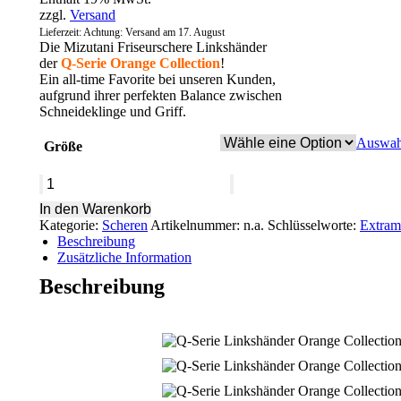
zzgl.
Versand
Lieferzeit: Achtung: Versand am 17. August
Die Mizutani Friseurschere Linkshänder
der
Q-Serie Orange Collection
!
Ein all-time Favorite bei unseren Kunden,
aufgrund ihrer perfekten Balance zwischen
Schneideklinge und Griff.
Auswah
Größe
Q-
Serie
In den Warenkorb
ORANGE
Kategorie:
Scheren
Artikelnummer:
n.a.
Schlüsselworte:
Extrama
Collection-
Beschreibung
Mizutani
Zusätzliche Information
Friseurschere
Linkshänder
Beschreibung
Menge