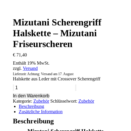
Mizutani Scherengriff
Halskette – Mizutani
Friseurscheren
€
71,40
Enthält 19% MwSt.
zzgl.
Versand
Lieferzeit: Achtung: Versand am 17. August
Halskette aus Leder mit Crossover Scherengriff
Mizutani
Scherengriff
In den Warenkorb
Halskette
Kategorie:
Zubehör
Schlüsselwort:
Zubehör
-
Beschreibung
Mizutani
Zusätzliche Information
Friseurscheren
Menge
Beschreibung