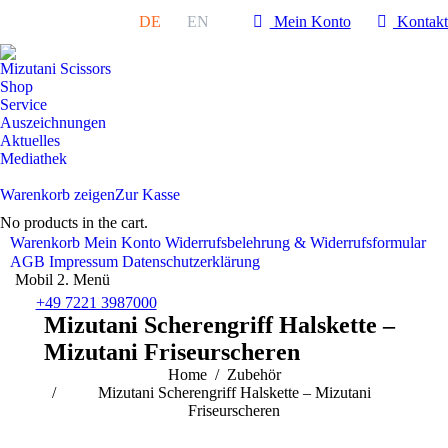
Mein Konto
Kontakt
DE
EN
Mizutani Scissors
Shop
Service
Auszeichnungen
Aktuelles
Mediathek
Warenkorb zeigen
Zur Kasse
No products in the cart.
Warenkorb
Mein Konto
Widerrufsbelehrung & Widerrufsformular
AGB
Impressum
Datenschutzerklärung
Mobil 2. Menü
+49 7221 3987000
Mizutani Scherengriff Halskette –
Mizutani Friseurscheren
You are here:
Home
Zubehör
Mizutani Scherengriff Halskette – Mizutani
Friseurscheren